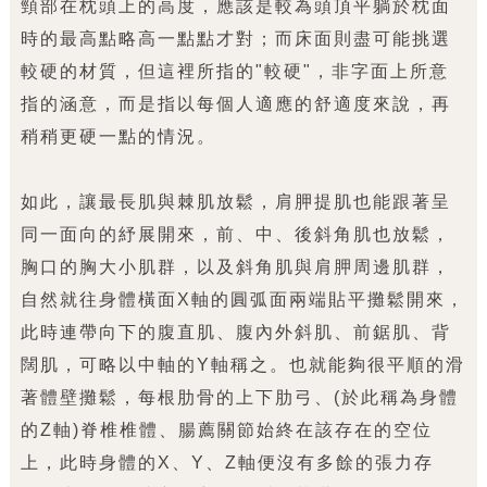
頸部在枕頭上的高度，應該是較為頭頂平躺於枕面
時的最高點略高一點點才對；而床面則盡可能挑選
較硬的材質，但這裡所指的"較硬"，非字面上所意
指的涵意，而是指以每個人適應的舒適度來說，再
稍稍更硬一點的情況。
如此，讓最長肌與棘肌放鬆，肩胛提肌也能跟著呈
同一面向的紓展開來，前、中、後斜角肌也放鬆，
胸口的胸大小肌群，以及斜角肌與肩胛周邊肌群，
自然就往身體橫面X軸的圓弧面兩端貼平攤鬆開來，
此時連帶向下的腹直肌、腹內外斜肌、前鋸肌、背
闊肌，可略以中軸的Y軸稱之。也就能夠很平順的滑
著體壁攤鬆，每根肋骨的上下肋弓、(於此稱為身體
的Z軸)脊椎椎體、腸薦關節始終在該存在的空位
上，此時身體的X、Y、Z軸便沒有多餘的張力存